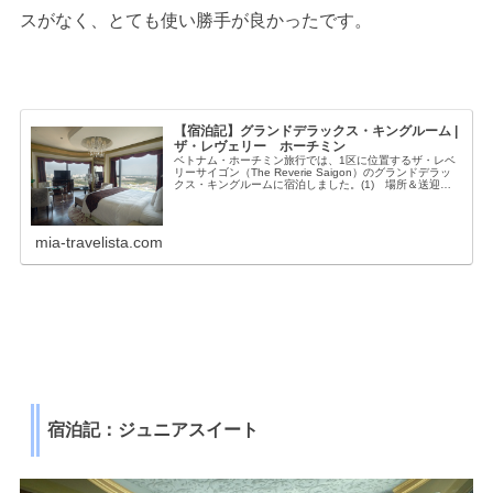
スがなく、とても使い勝手が良かったです。
【宿泊記】グランドデラックス・キングルーム |
ザ・レヴェリー ホーチミン
ベトナム・ホーチミン旅行では、1区に位置するザ・レベ
リーサイゴン（The Reverie Saigon）のグランドデラッ
クス・キングルームに宿泊しました。(1) 場所＆送迎
ザ・レヴェリーは、1区の中でもサイゴン川近くに位置す
るホテルです。J...
mia-travelista.com
宿泊記：ジュニアスイート