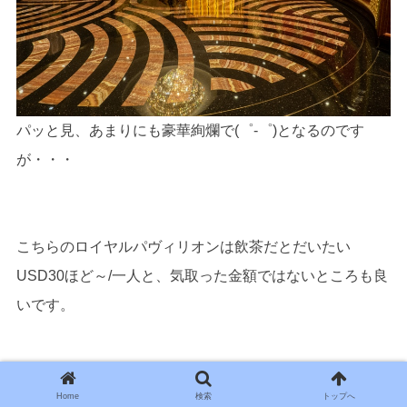
パッと見、あまりにも豪華絢爛で(゜-゜)となるのです
が・・・
こちらのロイヤルパヴィリオンは飲茶だとだいたい
USD30ほど～/一人と、気取った金額ではないところも良
いです。
【ホーチミン】6つ星ホテルでの飲茶＠ロイヤル
Home
検索
トップへ