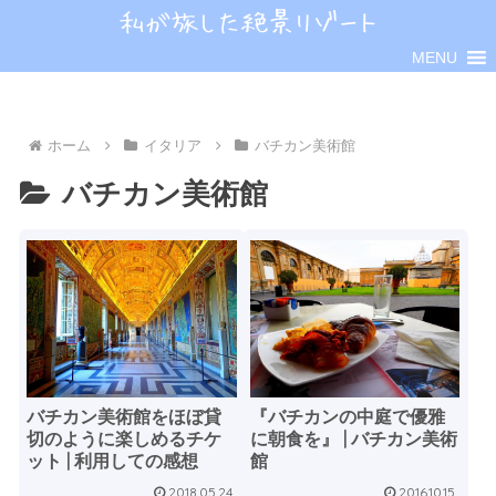
MENU
ホーム
イタリア
バチカン美術館
バチカン美術館
バチカン美術館をほぼ貸
『バチカンの中庭で優雅
切のように楽しめるチケ
に朝食を』 | バチカン美術
ット | 利用しての感想
館
2018.05.24
2016.10.15