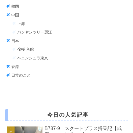
韓国
中国
上海
バンヤンツリー麗江
日本
侘桜 角館
ペニンシュラ東京
香港
日常のこと
今日の人気記事
B787-9 スクートプラス搭乗記【成