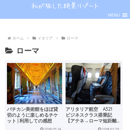
MENU
ホーム
イタリア
ローマ
ローマ
バチカン美術館をほぼ貸
アリタリア航空 A321
切のように楽しめるチケ
ビジネスクラス搭乗記
ット | 利用しての感想
【アテネ→ローマ短距離
線】
2018.05.24
2018.02.20