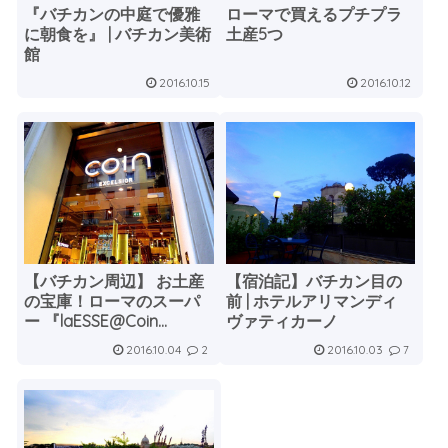
『バチカンの中庭で優雅
ローマで買えるプチプラ
に朝食を』 | バチカン美術
土産5つ
館
2016.10.15
2016.10.12
【バチカン周辺】 お土産
【宿泊記】バチカン目の
の宝庫！ローマのスーパ
前 | ホテルアリマンディ
ー 『laESSE@Coin
ヴァティカーノ
Excelsior』
2016.10.04
2016.10.03
2
7