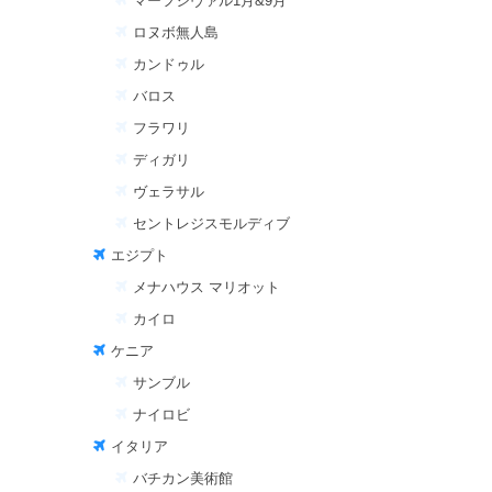
マーフシヴァル1月&9月
ロヌボ無人島
カンドゥル
バロス
フラワリ
ディガリ
ヴェラサル
セントレジスモルディブ
エジプト
メナハウス マリオット
カイロ
ケニア
サンブル
ナイロビ
イタリア
バチカン美術館