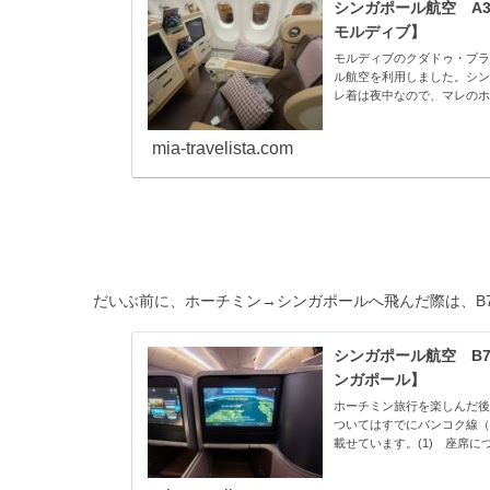
シンガポール航空 A
モルディブ】
モルディブのクダドゥ・プラ
ル航空を利用しました。シンガ
レ着は夜中なので、マレのホ
リ...
mia-travelista.com
だいぶ前に、ホーチミン→シンガポールへ飛んだ際は、B7
シンガポール航空 B
ンガポール】
ホーチミン旅行を楽しんだ後
ついてはすでにバンコク線（
載せています。(1) 座席につ