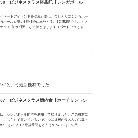
330 ビジネスクラス搭乗記【シンガポール→
イベートアイランドを訪れた際は、久しぶりにシンガポー
ポールを夜の8時45分に出発する、SQ452便です。※マ
テルで1泊が必要になる便となります（ボートで行ける
87という最新機材でした
787 ビジネスクラス機内食【ホーチミン→シ
は、シンガポール航空を利用して帰りました。この機材に
→こちら）で書いているので、今回は機内食のみの写真を
いてはバンコク線搭乗記をどうぞB787-10は、先日、...