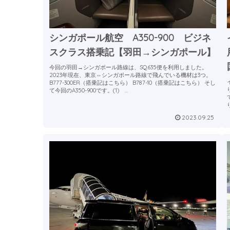
シンガポール航空 A350-900 ビジネ
スクラス搭乗記【羽田→シンガポール】
今回の羽田→シンガポール路線は、SQ635便を利用しました。
2023年現在、東京⇔シンガポール路線で飛んでいる機材は3つ。
B777-300ER（搭乗記はこちら） B787-10（搭乗記はこちら） そし
て今回のA350-900です。(1) ...
2023.09.25