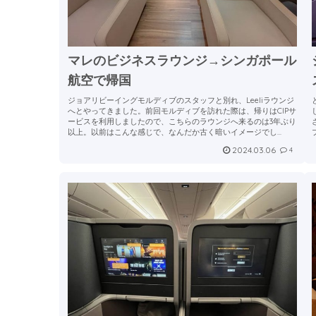
マレのビジネスラウンジ→シンガポール
航空で帰国
ジョアリビーイングモルディブのスタッフと別れ、Leeliラウンジ
へとやってきました。前回モルディブを訪れた際は、帰りはCIPサ
ービスを利用しましたので、こちらのラウンジへ来るのは3年ぶり
以上。以前はこんな感じで、なんだか古く暗いイメージでし...
2024.03.06
4