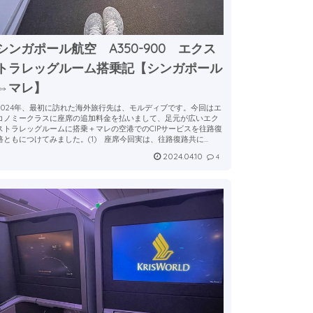
シンガポール航空 A350-900 エクス
トラレッグルーム搭乗記【シンガポール
⇔マレ】
2024年、最初に訪れた海外旅行先は、モルディブです。今回はエ
コノミークラスに座席の追加料金を払いまして、足元が広いエク
ストラレッグルームに搭乗＋マレの空港でのCIPサービスを往路復
路ともにつけてみました。(1) 座席今回実は、往路復路共に...
2024.04.10
4