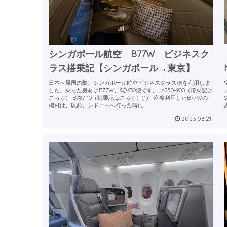
シンガポール航空 B77W ビジネスク
ラス搭乗記【シンガポール→東京】
日本へ帰国の際、シンガポール航空ビジネスクラス便を利用しま
した。乗った機材はB77W、SQ630便です。 A350-900（搭乗記は
こちら） B787-10（搭乗記はこちら）(1) 座席利用したB77Wの
機材は、以前、シドニーへ行った時に...
2023.03.21