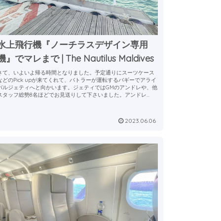
水上飛行機『ノーチラスデザイン専用
機』でマレまで | The Nautilus Maldives
さて、いよいよ帰る時間となりました。予定通りにスーツケース
などのPick upが来てくれて、バトラーが運転するバギーでアライ
バルジェティへと向かいます。ジェティではGMのアンドレや、他
スタッフ総勢8名ほどでお見送りして下さいました。アンドレ...
2023.06.06