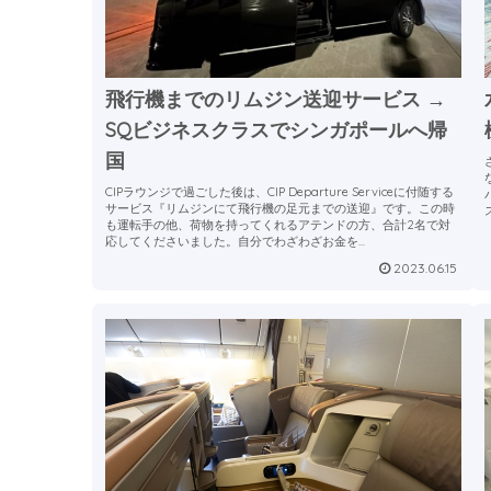
飛行機までのリムジン送迎サービス →
SQビジネスクラスでシンガポールへ帰
国
CIPラウンジで過ごした後は、CIP Departure Serviceに付随する
サービス『リムジンにて飛行機の足元までの送迎』です。この時
も運転手の他、荷物を持ってくれるアテンドの方、合計2名で対
応してくださいました。自分でわざわざお金を...
2023.06.15