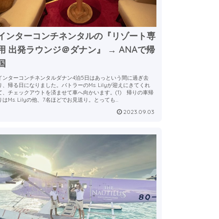
インターコンチネンタルの『リゾート専
用 出発ラウンジ＠ダナン』 → ANAで帰
国
インターコンチネンタルダナン4泊5日はあっという間に過ぎ去
り、帰る日になりました。バトラーのMs. Lilyが迎えにきてくれ
て、チェックアウトを済ませて車へ向かいます。(1) 帰りの車帰
りはMs. Lilyの他、7名ほどでお見送り。とっても...
2023.09.03