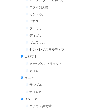
マーフシヴァル1月&9月
ロヌボ無人島
カンドゥル
バロス
フラワリ
ディガリ
ヴェラサル
セントレジスモルディブ
エジプト
メナハウス マリオット
カイロ
ケニア
サンブル
ナイロビ
イタリア
バチカン美術館