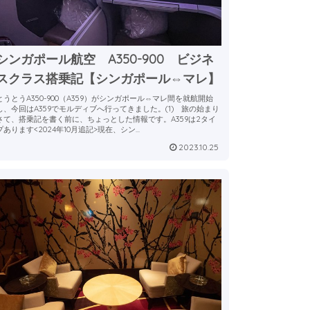
シンガポール航空 A350-900 ビジネ
スクラス搭乗記【シンガポール⇔マレ】
とうとうA350-900（A359）がシンガポール⇔マレ間を就航開始
し、今回はA359でモルディブへ行ってきました。(1) 旅の始まり
さて、搭乗記を書く前に、ちょっとした情報です。A359は2タイ
プあります<2024年10月追記>現在、シン...
2023.10.25