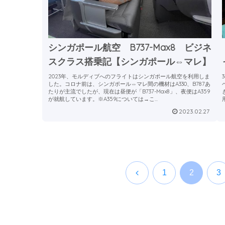
シンガポール航空 B737-Max8 ビジネ
スクラス搭乗記【シンガポール⇔マレ】
2023年、モルディブへのフライトはシンガポール航空を利用しま
した。コロナ前は、シンガポール⇔マレ間の機材はA330、B787あ
たりが主流でしたが、現在は昼便が「B737-Max8」、夜便はA359
が就航しています。※A359については→こ...
2023.02.27
前
1
2
3
へ