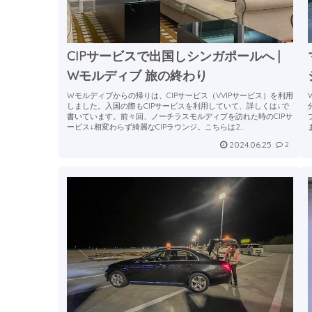
CIPサービスで出国しシンガポールへ |
Wモルディブ 旅の終わり
Wモルディブからの帰りは、CIPサービス（VVIPサービス）を利用
しました。入国の際もCIPサービスを利用していて、詳しくは↓で
書いています。前々回、ノーチラスモルディブを訪れた時のCIPサ
ービス↓相変わらず綺麗なCIPラウンジ。こちらは2...
2024.06.25
2