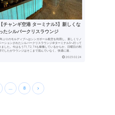
【チャンギ空港 ターミナル3】新しくな
ったシルバークリスラウンジ
3年ぶりのモルディブへはシンガポール航空を利用し、新しくリノ
ベーションされたシルバークリスラウンジ＠ターミナル3へ行って
きました。今はもうT1, T2, T4も稼働しているからか、日曜日の利
用でしたがラウンジはそこまで混んでいなく、快適に過...
2023.02.24
次
…
8
へ