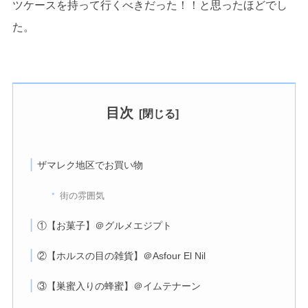
ツケースを持って行くべきだった！！と思ったほどでし
た。
目次
ザマレク地区でお買い物
街の雰囲気
①【お菓子】＠グルメエジプト
②【ホルスの目の雑貨】＠Asfour El Nil
③【巣蜜入りの蜂蜜】＠イムテナーン