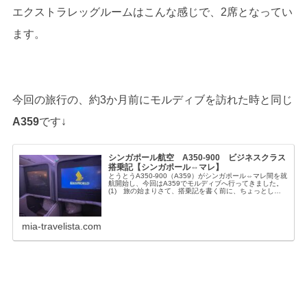
エクストラレッグルームはこんな感じで、2席となってい
ます。
今回の旅行の、約3か月前にモルディブを訪れた時と同じ
A359
です↓
シンガポール航空 A350-900 ビジネスクラス
搭乗記【シンガポール⇔マレ】
とうとうA350-900（A359）がシンガポール⇔マレ間を就
航開始し、今回はA359でモルディブへ行ってきました。
(1) 旅の始まりさて、搭乗記を書く前に、ちょっとした
情報です。A359は2タイプあります<2024年10月追記>現
在、シン...
mia-travelista.com