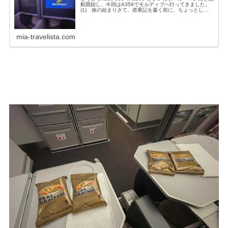
航開始し、今回はA359でモルディブへ行ってきました。
(1) 旅の始まりさて、搭乗記を書く前に、ちょっとした
情報です。A359は2タイプあります<2024年10月追記>現
在、シン...
mia-travelista.com