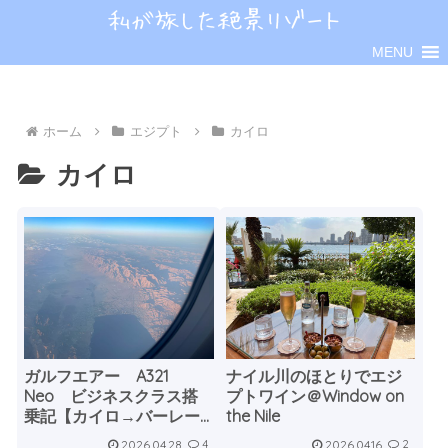
MENU
ホーム
エジプト
カイロ
カイロ
ガルフエアー A321
ナイル川のほとりでエジ
Neo ビジネスクラス搭
プトワイン＠Window on
乗記【カイロ→バーレー
the Nile
ン】
2026.04.28
2026.04.16
4
2