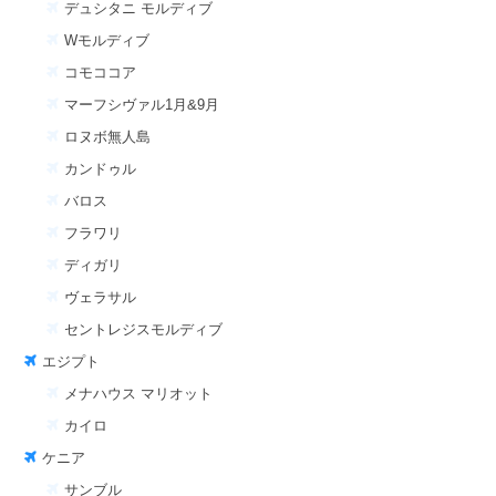
デュシタニ モルディブ
Wモルディブ
コモココア
マーフシヴァル1月&9月
ロヌボ無人島
カンドゥル
バロス
フラワリ
ディガリ
ヴェラサル
セントレジスモルディブ
エジプト
メナハウス マリオット
カイロ
ケニア
サンブル