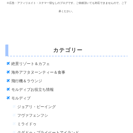
※広告・アフィリエイト・ステマ一切なしのブログです。ご依頼頂いても対応できませんので、ご了
承ください。
カテゴリー
絶景リゾート＆カフェ
海外アフタヌーンティー＆食事
飛行機＆ラウンジ
モルディブお役立ち情報
モルディブ
ジョアリ・ビーイング
フヴァフェンフシ
ミライドゥ
クダドゥ・プライベートアイランド