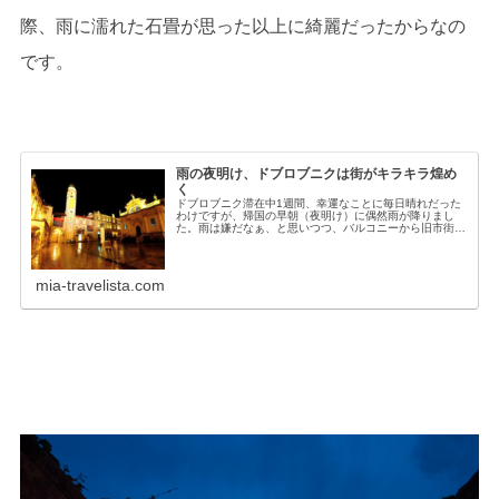
際、雨に濡れた石畳が思った以上に綺麗だったからなの
です。
雨の夜明け、ドブロブニクは街がキラキラ煌め
く
ドブロブニク滞在中1週間、幸運なことに毎日晴れだった
わけですが、帰国の早朝（夜明け）に偶然雨が降りまし
た。雨は嫌だなぁ、と思いつつ、バルコニーから旧市街を
見たら、雨の夜明けのドブロブニクが想像以上に綺麗で！
きらきらしていて幻想的だったので、...
mia-travelista.com