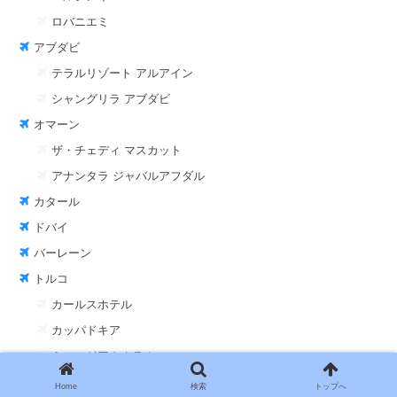
ロバニエミ
アブダビ
テラルリゾート アルアイン
シャングリラ アブダビ
オマーン
ザ・チェディ マスカット
アナンタラ ジャバルアフダル
カタール
ドバイ
バーレーン
トルコ
カールスホテル
カッパドキア
ミュージアムホテル
オセアニア
Home
検索
トップへ