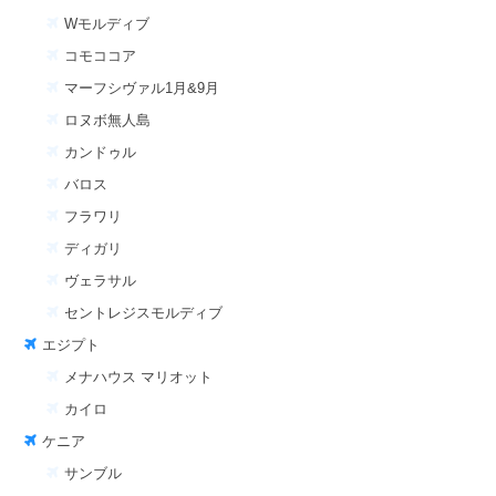
Wモルディブ
コモココア
マーフシヴァル1月&9月
ロヌボ無人島
カンドゥル
バロス
フラワリ
ディガリ
ヴェラサル
セントレジスモルディブ
エジプト
メナハウス マリオット
カイロ
ケニア
サンブル