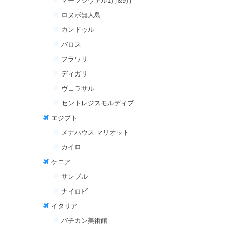
マーフシヴァル1月&9月
ロヌボ無人島
カンドゥル
バロス
フラワリ
ディガリ
ヴェラサル
セントレジスモルディブ
エジプト
メナハウス マリオット
カイロ
ケニア
サンブル
ナイロビ
イタリア
バチカン美術館