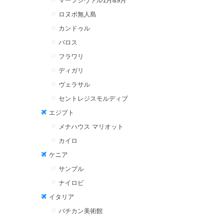
マーフシヴァル1月&9月
ロヌボ無人島
カンドゥル
バロス
フラワリ
ディガリ
ヴェラサル
セントレジスモルディブ
エジプト
メナハウス マリオット
カイロ
ケニア
サンブル
ナイロビ
イタリア
バチカン美術館