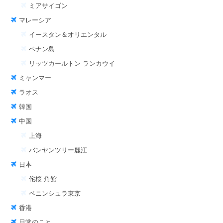
ミアサイゴン
マレーシア
イースタン＆オリエンタル
ペナン島
リッツカールトン ランカウイ
ミャンマー
ラオス
韓国
中国
上海
バンヤンツリー麗江
日本
侘桜 角館
ペニンシュラ東京
香港
日常のこと