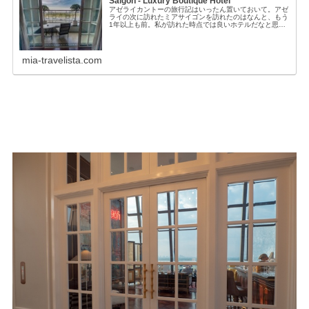
Saigon - Luxury Boutique Hotel
アゼライカントーの旅行記はいったん置いておいて。アゼ
ライの次に訪れたミアサイゴンを訪れたのはなんと、もう
1年以上も前。私が訪れた時点では良いホテルだなと思
い、私は気に入りました。しかし、私の友人が最近訪れた
ところ、サービスがあまり良くなかっ...
mia-travelista.com