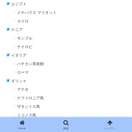
エジプト
メナハウス マリオット
カイロ
ケニア
サンブル
ナイロビ
イタリア
バチカン美術館
ローマ
ギリシャ
アテネ
ケファロニア島
ザキントス島
ミコノス島
クロアチア
Home
検索
トップへ