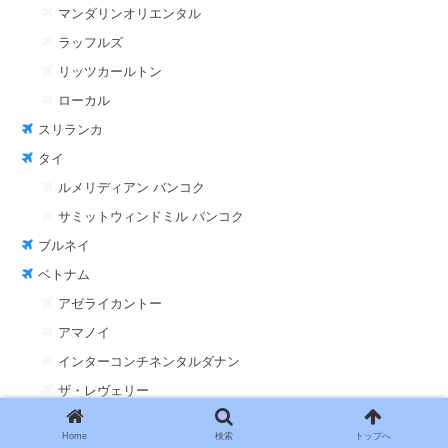
マンダリンオリエンタル
ラッフルズ
リッツカールトン
ローカル
スリランカ
タイ
ルメリディアン バンコク
サミットウィンドミル バンコク
ブルネイ
ベトナム
アゼライカントー
アマノイ
インターコンチネンタルダナン
ザ・レヴェリー
JWマリオットフーコック
Home
検索
トップへ