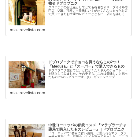
物＠ドブロブニク
クロアチアのお土産としてとても有名なオリーブオイル専
門店、UJE。可愛い＋美味しい！がたくさんつまったお店
で買ってきたお土産のレビューとともに、店内を詳しくご
紹介したいと思います。（以下、全てお店の許可を得て撮
影しています）(1) お店の場...
mia-travelista.com
ドブロブニクでチョコを買うならこの2つ！
『Medusa』と『スーパー』で購入できるもの
ドブロブニク旅行では、とにかくたくさんのチョコレート
を購入してみました。その中でも、これは美味しいと思っ
たもの2つのレビューです。(1) ギフトショップ
『Medusa』お店の場所はこちら。メインストリートから
階段をのぼった側にあります。ちな...
mia-travelista.com
中世ヨーロッパの伝統コスメ 『マラブラーチャ
薬局で購入したものレビュー』 | ドブロブニク
「ヨーロッパで3番目に古い薬局」と言われるマラ・ブラ
ーチャ薬局にて、話題のコスメを買ってきました。ここで