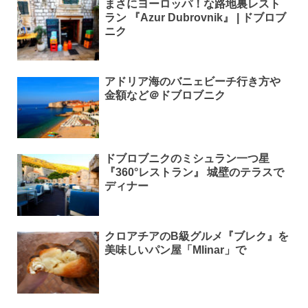
まさにヨーロッパ！な路地裏レスト
ラン 『Azur Dubrovnik』 | ドブロブ
ニク
アドリア海のバニェビーチ行き方や
金額など＠ドブロブニク
ドブロブニクのミシュラン一つ星
『360°レストラン』 城壁のテラスで
ディナー
クロアチアのB級グルメ『ブレク』を
美味しいパン屋「Mlinar」で