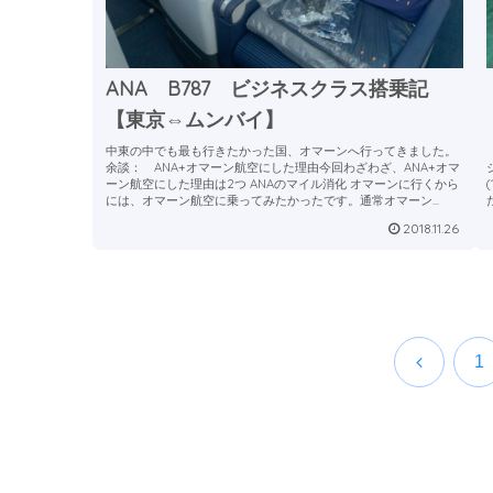
ANA B787 ビジネスクラス搭乗記
【東京⇔ムンバイ】
中東の中でも最も行きたかった国、オマーンへ行ってきました。
余談： ANA+オマーン航空にした理由今回わざわざ、ANA+オマ
ーン航空にした理由は2つ ANAのマイル消化 オマーンに行くから
には、オマーン航空に乗ってみたかったです。通常オマーン...
2
2018.11.26
前
1
へ