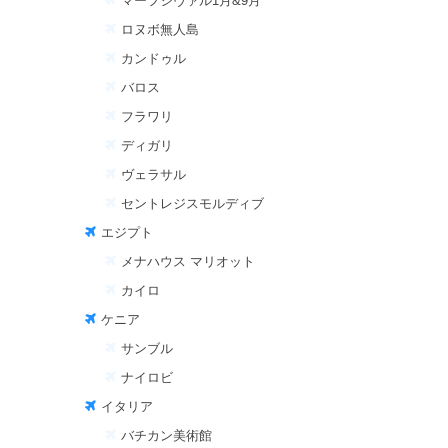
マーフシヴァル1月&9月
ロヌボ無人島
カンドゥル
バロス
フラワリ
ディガリ
ヴェラサル
セントレジスモルディブ
エジプト
メナハウス マリオット
カイロ
ケニア
サンブル
ナイロビ
イタリア
バチカン美術館