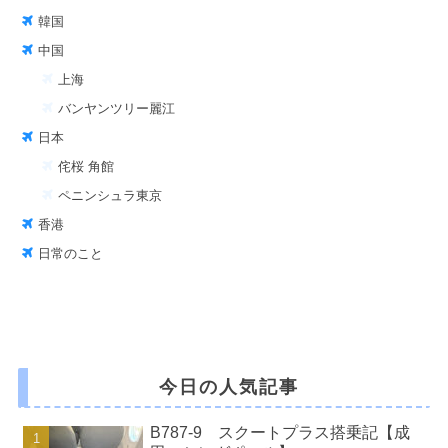
韓国
中国
上海
バンヤンツリー麗江
日本
侘桜 角館
ペニンシュラ東京
香港
日常のこと
今日の人気記事
B787-9 スクートプラス搭乗記【成