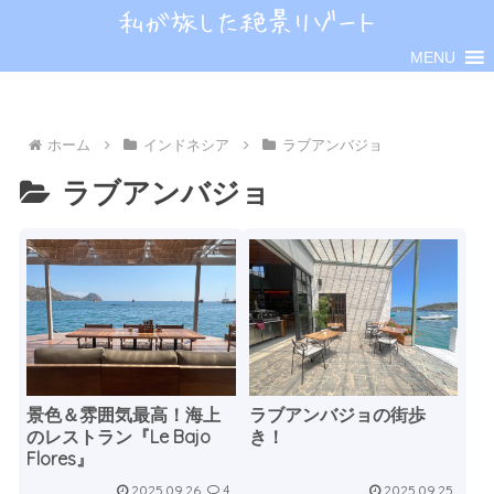
MENU
ホーム
インドネシア
ラブアンバジョ
ラブアンバジョ
景色＆雰囲気最高！海上
ラブアンバジョの街歩
のレストラン『Le Bajo
き！
Flores』
2025.09.26
2025.09.25
4