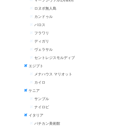
マーフシヴァル1月&9月
ロヌボ無人島
カンドゥル
バロス
フラワリ
ディガリ
ヴェラサル
セントレジスモルディブ
エジプト
メナハウス マリオット
カイロ
ケニア
サンブル
ナイロビ
イタリア
バチカン美術館